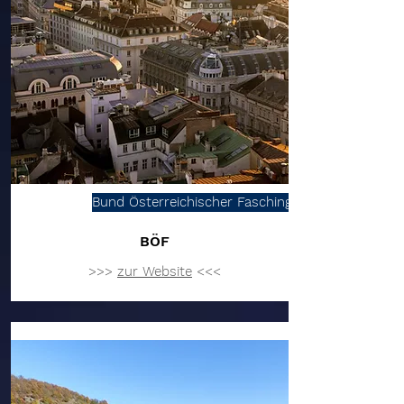
Bund Österreichischer Faschingsgilden
BÖF
>>>
zur Website
<<<